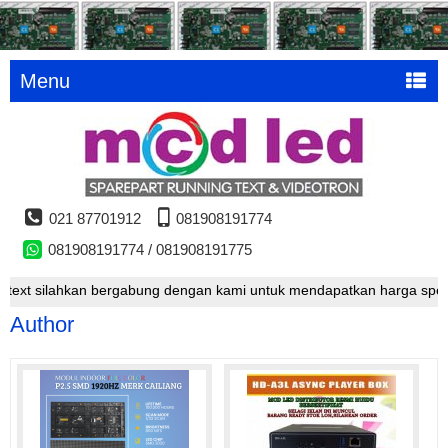
Menu
021 87701912
081908191774
081908191774 / 081908191775
xt silahkan bergabung dengan kami untuk mendapatkan harga special
Author