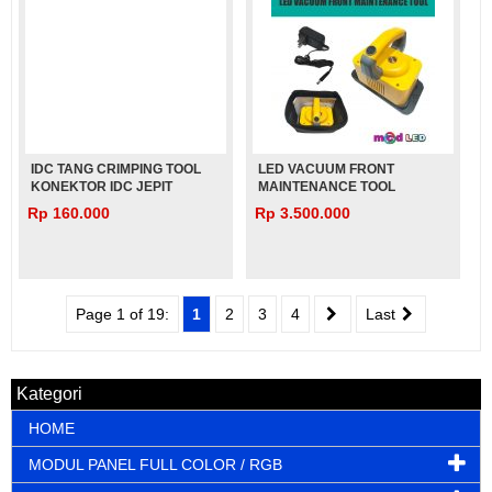
IDC TANG CRIMPING TOOL
LED VACUUM FRONT
KONEKTOR IDC JEPIT
MAINTENANCE TOOL
KABEL PITA FLAT CABLE
Rp 160.000
Rp 3.500.000
Page 1 of 19:
1
2
3
4
Last
Kategori
HOME
MODUL PANEL FULL COLOR / RGB