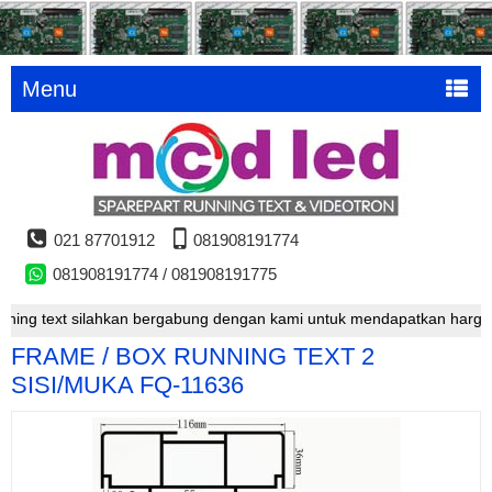
Menu
021 87701912
081908191774
081908191774 / 081908191775
ng text silahkan bergabung dengan kami untuk mendapatkan harga spec
FRAME / BOX RUNNING TEXT 2
SISI/MUKA FQ-11636