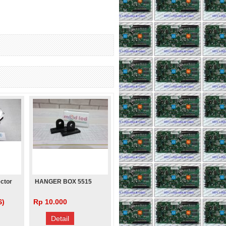
ctor
HANGER BOX 5515
S)
Rp 10.000
Detail