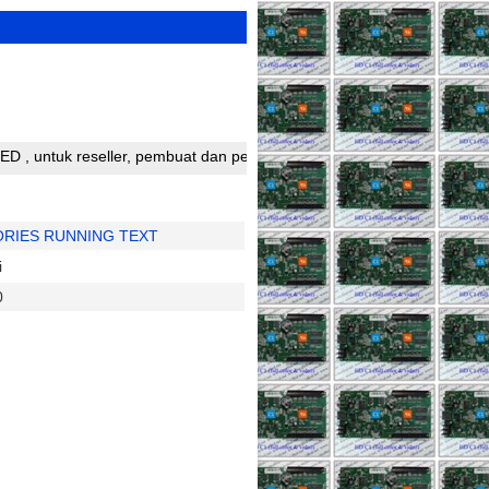
uk reseller, pembuat dan perakit running text silahkan bergabung d
RIES RUNNING TEXT
i
0