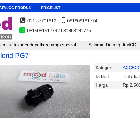
ATALOG PRODUK
PRICELIST
021 87701912
081908191774
081908191774 / 081908191775
ntuk mendapatkan harga special
Selamat Datang di MCD LED , unt
lend PG7
Kategori
ACCECO
Di lihat
1687 kal
Harga
Rp 2.50