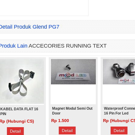
Detail Produk Glend PG7
Produk Lain
ACCECORIES RUNNING TEXT
Magnet Modul Semi Out
Waterproof Conne
KABEL DATA FLAT 16
Door
16 Pin For Led
PIN
Rp 1.500
Rp (Hubungi C
Rp (Hubungi CS)
Detail
Detail
Detail