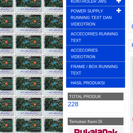
KONTROLER JWS
POWER SUPPLY
RUNNING TEXT DAN
VIDEOTRON
ACCECORIES RUNNING
TEXT
ACCECORIES
VIDEOTRON
FRAME / BOX RUNNING
TEXT
HASIL PRODUKSI
TOTAL PRODUK
228
Temukan Kami Di