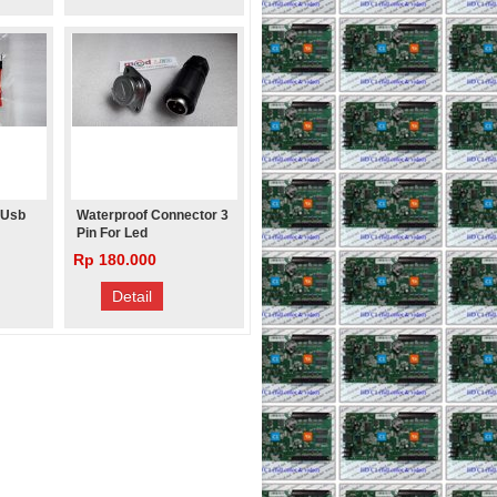
 Usb
Waterproof Connector 3
Pin For Led
Rp 180.000
Detail
MODUL P2,5 SMD RGB FULL
COLOR INDOOR 1920Hz