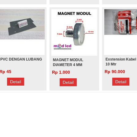
PVC DENGAN LUBANG
Exstension Kabel
MAGNET MODUL
10 Mtr
DIAMETER 4 MM
PANJANG 7 MM
Rp 45
Rp 90.000
Rp 1.000
(PENDEK)
Detail
Detail
Detail
TER 3
MAGNET MODUL DIAMETER 3
MAGNET MODUL DIAMETER 4
NDEK)
MM PANJANG 12 MM
MM PANJANG 7 MM (PENDEK)