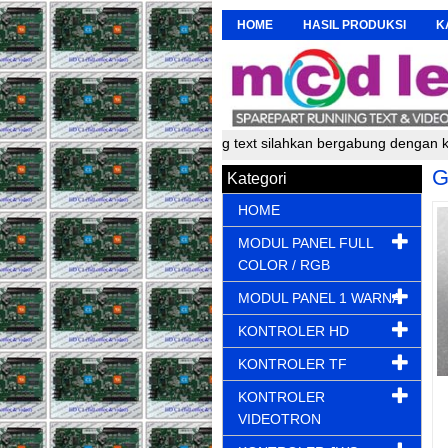
HOME
HASIL PRODUKSI
K
, pembuat dan perakit running text silahkan bergabung dengan kami u
G
Kategori
HOME
MODUL PANEL FULL
COLOR / RGB
MODUL PANEL 1 WARNA
KONTROLER HD
KONTROLER TF
KONTROLER
VIDEOTRON