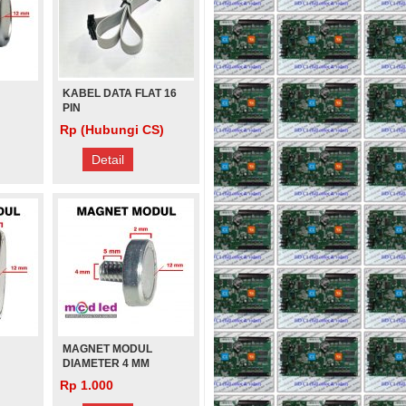
KABEL DATA FLAT 16
PIN
Rp (Hubungi CS)
Detail
MAGNET MODUL
DIAMETER 4 MM
PANJANG 7 MM
Rp 1.000
MODUL P2,5 SMD RGB FULL
(PENDEK)
COLOR INDOOR 1920Hz