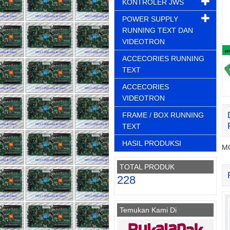
KONTROLER JWS
POWER SUPPLY
RUNNING TEXT DAN
VIDEOTRON
ACCECORIES RUNNING
TEXT
ACCECORIES
VIDEOTRON
FRAME / BOX RUNNING
TEXT
HASIL PRODUKSI
M
TOTAL PRODUK
228
Temukan Kami Di