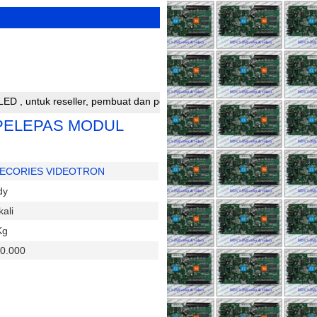
tuk reseller, pembuat dan perakit running text silahkan bergabung d
PELEPAS MODUL
ECORIES VIDEOTRON
dy
kali
Kg
0.000