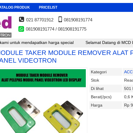
ATALOG PRODUK
PRICELIST
021 87701912
081908191774
081908191774 / 081908191775
untuk mendapatkan harga special
Selamat Datang di MCD LED , un
ODULE TAKER MODULE REMOVER ALAT 
ANEL VIDEOTRON
Kategori
ACC
Stok
Rea
Di lihat
501 
Berat(/pcs)
0,6 
Harga
Rp 9