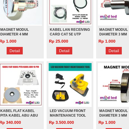
MAGNET MODUL
KABEL LAN RECEIVING
MAGNET MODUL
DIAMETER 4 MM
CARD CAT 5E UTP
DIAMETER 3 MM
PANJANG 12 MM
26AWG BC BLACK 1,5
PANJANG 12 MM
Rp 1.000
Rp 25.000
Rp 1.000
(PANJANG)
METER
(PANJANG)
Detail
Detail
Detail
KABEL FLAT KABEL
LED VACUUM FRONT
MAGNET MODUL
PITA KABEL ABU ABU
MAINTENANCE TOOL
DIAMETER 3 MM
16 PIN
PANJANG 7 MM
Rp 340.000
Rp 3.500.000
Rp 1.000
ETER 3
MAGNET MODUL DIAMETER 3
MAGNET MODUL DIAMETER 4
(PENDEK)
ENDEK)
MM PANJANG 12 MM
MM PANJANG 7 MM (PENDEK)