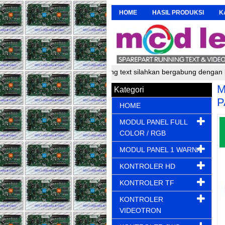
HOME
HASIL PRODUKSI
K
r, pembuat dan perakit running text silahkan bergabung dengan kami 
M
Kategori
P
HOME
MODUL PANEL FULL
COLOR / RGB
MODUL PANEL 1 WARNA
KONTROLER HD
KONTROLER TF
KONTROLER
VIDEOTRON