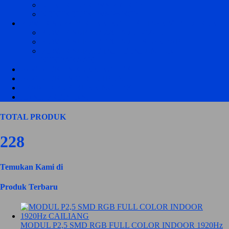
KONTROLER JWS P10 RGB
KONTROLER JWS P5 RGB
POWER SUPPLY RUNNING TEXT DAN VIDEOTRON
POWER SUPPLY 220 VOLT CZCL
POWER SUPPLY 220 VOLT STANDART
POWER SUPPLY DC TO DC UNTUK
KENDARAAN
ACCECORIES RUNNING TEXT
ACCECORIES VIDEOTRON
FRAME / BOX RUNNING TEXT
HASIL PRODUKSI
TOTAL PRODUK
228
Temukan Kami di
Produk Terbaru
MODUL P2,5 SMD RGB FULL COLOR INDOOR 1920Hz