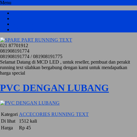
Menu
HOME
HASIL PRODUKSI
KATALOG PRODUK
PRICELIST
021 87701912
081908191774
081908191774 / 081908191775
Selamat Datang di MCD LED , untuk reseller, pembuat dan perakit
running text silahkan bergabung dengan kami untuk mendapatkan
harga special
PVC DENGAN LUBANG
Kategori
ACCECORIES RUNNING TEXT
Di lihat
1512 kali
Harga
Rp 45