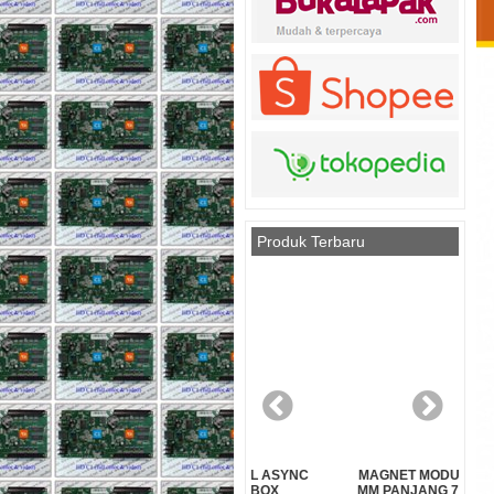
Produk Terbaru
LL
HUIDU HD A3L ASYNC
MAGNET MODUL DIAMETER 3
MA
PLAYER BOX
MM PANJANG 7 MM (PENDEK)