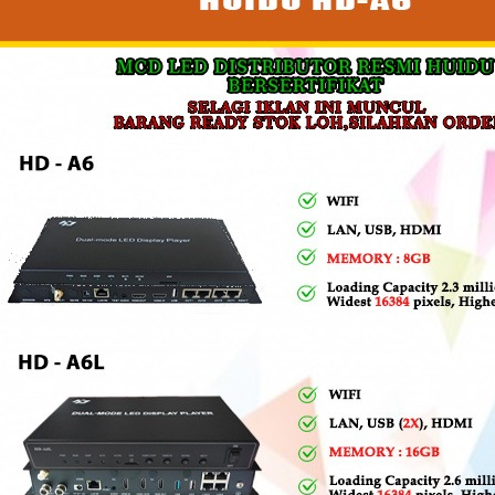
GNET MODUL DIAMETER 3
MAGNET MODUL DIAMETER 4
MODUL P2
MM PANJANG 12 MM
MM PANJANG 7 MM (PENDEK)
COLOR 