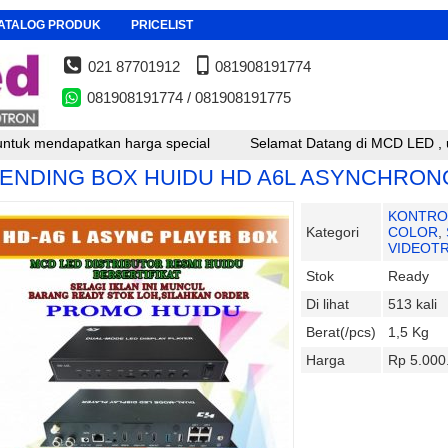
ATALOG PRODUK
PRICELIST
021 87701912
081908191774
081908191774 / 081908191775
apatkan harga special
Selamat Datang di MCD LED , untuk resel
ENDING BOX HUIDU HD A6L ASYNCHRO
KONTRO
Kategori
COLOR
,
VIDEOT
Stok
Ready
Di lihat
513 kali
Berat(/pcs)
1,5 Kg
Harga
Rp 5.000