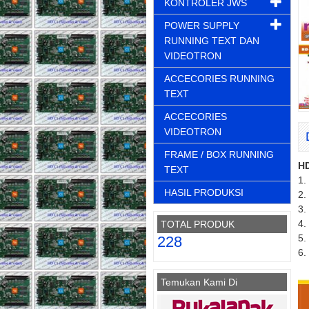
KONTROLER JWS
POWER SUPPLY
RUNNING TEXT DAN
VIDEOTRON
ACCECORIES RUNNING
TEXT
ACCECORIES
VIDEOTRON
FRAME / BOX RUNNING
H
TEXT
1.
HASIL PRODUKSI
2.
3.
4.
TOTAL PRODUK
5.
228
6.
Temukan Kami Di