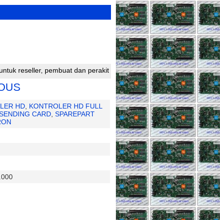
ler, pembuat dan perakit running text silahkan bergabung dengan kam
NOUS
LER HD
,
KONTROLER HD FULL
SENDING CARD
,
SPAREPART
RON
.000