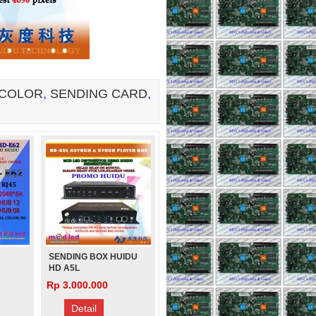
AILIANG
p 280.000
 COLOR
,
SENDING CARD
,
SENDING BOX HUIDU
HD A5L
ASYNCHRONOUS
Rp 3.000.000
Detail