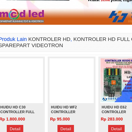
(PANJANG)
C
Rp 1.000
Rp 1.000
R
Produk Lain
KONTROLER HD
,
KONTROLER HD FULL
SPAREPART VIDEOTRON
HUIDU HD C30
HUIDU HD WF2
HUIDU HD E62
CONTROLLER FULL
CONTROLLER
CONTROLLER
COLOR
RUNNING TEXT
RUNNING TEXT
Rp 1.800.000
Rp 95.000
Rp 283.000
Detail
Detail
Detail