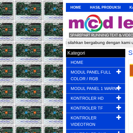
HOME
HASIL PRODUKSI
K
 dan perakit running text silahkan bergabung dengan kami untuk mend
S
Kategori
HOME
MODUL PANEL FULL
COLOR / RGB
MODUL PANEL 1 WARNA
KONTROLER HD
KONTROLER TF
KONTROLER
VIDEOTRON